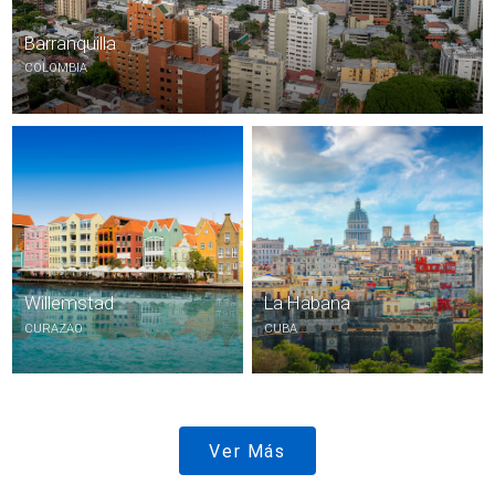
Barranquilla
COLOMBIA
Willemstad
La Habana
CURAZAO
CUBA
Ver Más