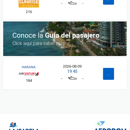
216
Conoce la
Guía del pasajero
Click aquí para saber más
2026-08-09
HABANA
19:45
...
184