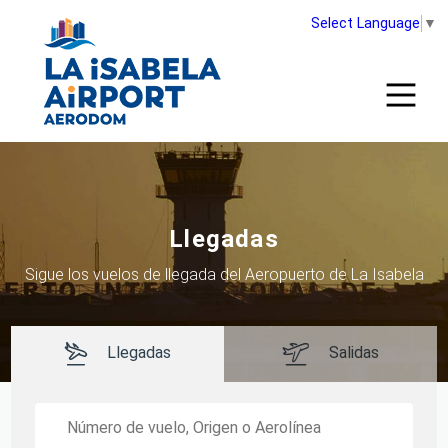
Select Language
▼
Llegadas
Sigue los vuelos de llegada del Aeropuerto de La Isabela
Llegadas
Salidas